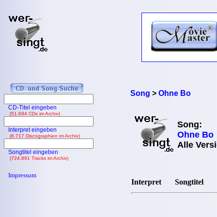
Song
>
Ohne Bo
CD-Titel eingeben
(51.694 CDs im Archiv)
Song:
Interpret eingeben
Ohne Bo
(6.717 Discographien im Archiv)
Alle Vers
Songtitel eingeben
(724.891 Tracks im Archiv)
Impressum
Interpret
Songtitel