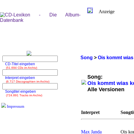
Anzeige
Song
>
Ois kommt wia
CD-Titel eingeben
(51.694 CDs im Archiv)
Song:
Interpret eingeben
(6.717 Discographien im Archiv)
Ois kommt wias 
Alle Versionen
Songtitel eingeben
(724.891 Tracks im Archiv)
Impressum
Interpret
Songti
Max Janda
Ois k