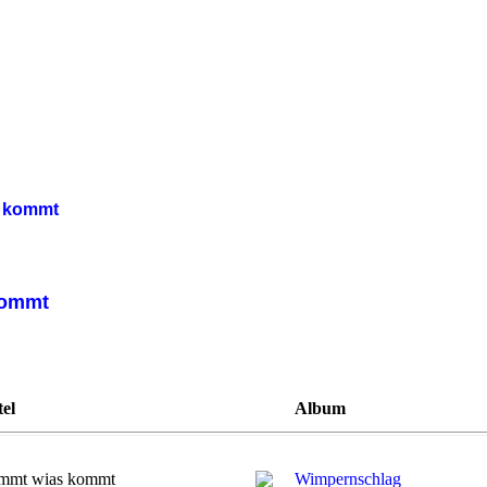
s kommt
kommt
tel
Album
ommt wias kommt
Wimpernschlag