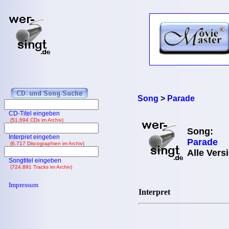
Song
>
Parade
CD-Titel eingeben
(51.694 CDs im Archiv)
Song:
Interpret eingeben
Parade
(6.717 Discographien im Archiv)
Alle Vers
Songtitel eingeben
(724.891 Tracks im Archiv)
Impressum
Interpret