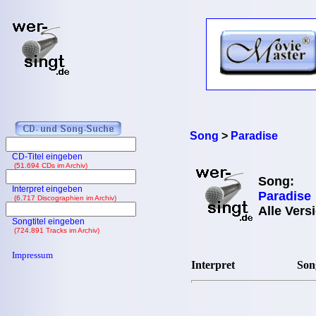
Song
>
Paradise
CD-Titel eingeben
(51.694 CDs im Archiv)
Song:
Interpret eingeben
Paradise
(6.717 Discographien im Archiv)
Alle Vers
Songtitel eingeben
(724.891 Tracks im Archiv)
Impressum
Interpret
Song