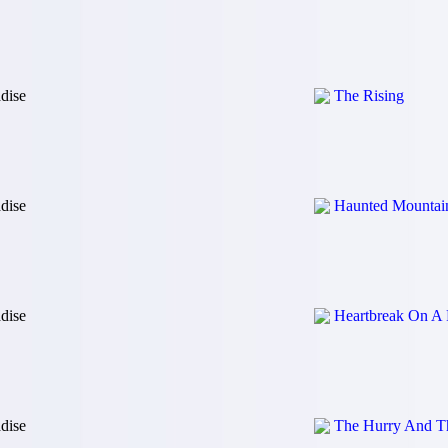
dise
The Rising
dise
Haunted Mountai
dise
Heartbreak On A
dise
The Hurry And T