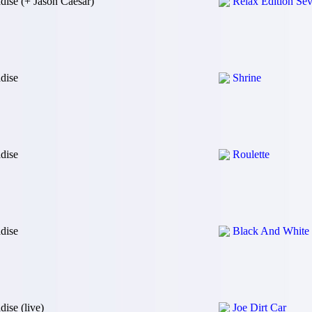
dise (+ Jason Caesar)
Relax Edition Se
dise
Shrine
dise
Roulette
dise
Black And White
dise (live)
Joe Dirt Car