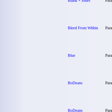
Blank + Jones
Para
Bleed From Within
Para
Blue
Para
BoDeans
Para
BoDeans
Para