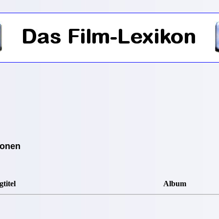
ionen
titel
Album