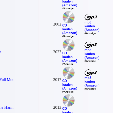
kaufen
(Amazon)
#Anzeige
mp3
2002
CD
kaufen
kaufen
(Amazon)
(Amazon)
#Anzeige
#Anzeige
mp3
n
2023
CD
kaufen
kaufen
(Amazon)
(Amazon)
#Anzeige
#Anzeige
mp3
 Full Moon
2017
CD
kaufen
kaufen
(Amazon)
(Amazon)
#Anzeige
#Anzeige
he Harm
2013
CD
kaufen