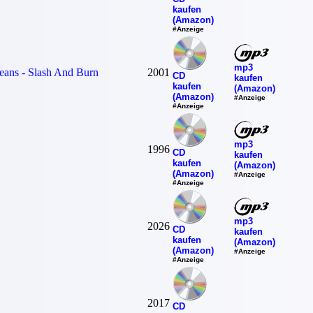
kaufen
(Amazon)
#Anzeige
mp3
ans - Slash And Burn
2001
CD
kaufen
kaufen
(Amazon)
(Amazon)
#Anzeige
#Anzeige
mp3
1996
CD
kaufen
kaufen
(Amazon)
(Amazon)
#Anzeige
#Anzeige
mp3
2026
CD
kaufen
kaufen
(Amazon)
(Amazon)
#Anzeige
#Anzeige
2017
CD