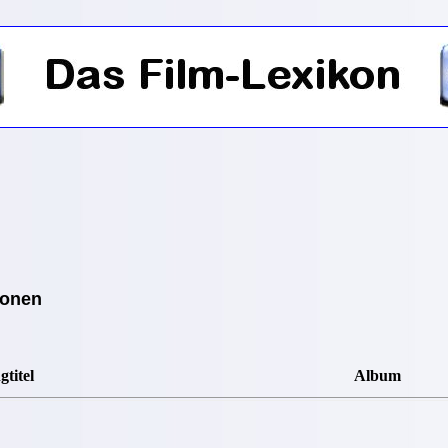
ionen
gtitel
Album