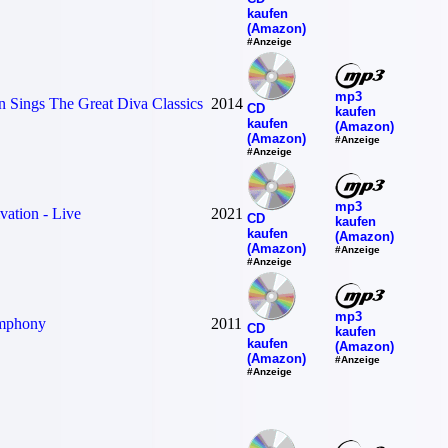
kaufen
(Amazon)
#Anzeige
mp3
n Sings The Great Diva Classics
2014
CD
kaufen
kaufen
(Amazon)
(Amazon)
#Anzeige
#Anzeige
mp3
vation - Live
2021
CD
kaufen
kaufen
(Amazon)
(Amazon)
#Anzeige
#Anzeige
mp3
ymphony
2011
CD
kaufen
kaufen
(Amazon)
(Amazon)
#Anzeige
#Anzeige