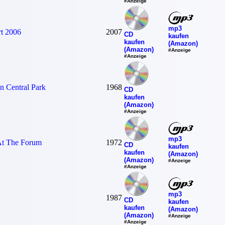
#Anzeige
mp3
rt 2006
2007
CD
kaufen
kaufen
(Amazon)
(Amazon)
#Anzeige
#Anzeige
n Central Park
1968
CD
kaufen
(Amazon)
#Anzeige
mp3
At The Forum
1972
CD
kaufen
kaufen
(Amazon)
(Amazon)
#Anzeige
#Anzeige
mp3
1987
CD
kaufen
kaufen
(Amazon)
(Amazon)
#Anzeige
#Anzeige