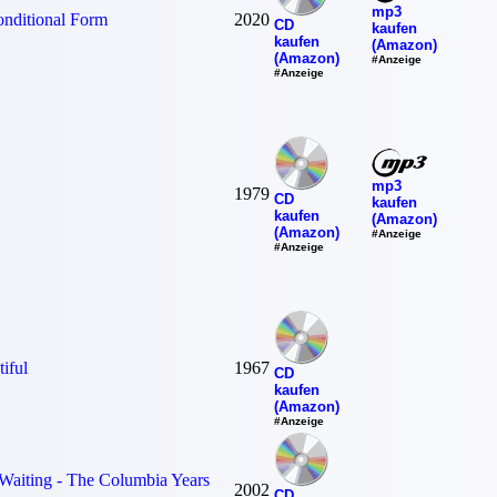
mp3
nditional Form
2020
CD
kaufen
kaufen
(Amazon)
(Amazon)
#Anzeige
#Anzeige
mp3
1979
CD
kaufen
kaufen
(Amazon)
(Amazon)
#Anzeige
#Anzeige
iful
1967
CD
kaufen
(Amazon)
#Anzeige
Waiting - The Columbia Years
2002
CD