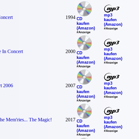
mp3
Concert
1994
CD
kaufen
kaufen
(Amazon)
(Amazon)
#Anzeige
#Anzeige
mp3
e In Concert
2000
CD
kaufen
kaufen
(Amazon)
(Amazon)
#Anzeige
#Anzeige
mp3
rt 2006
2007
CD
kaufen
kaufen
(Amazon)
(Amazon)
#Anzeige
#Anzeige
mp3
he Mem'ries... The Magic!
2017
CD
kaufen
kaufen
(Amazon)
(Amazon)
#Anzeige
#Anzeige