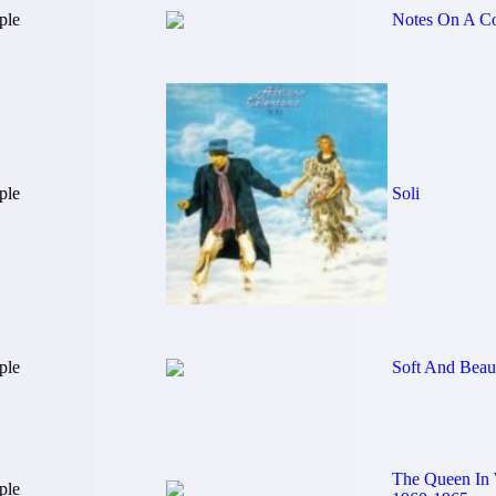
ple
Notes On A Co
ple
Soli
ple
Soft And Beaut
The Queen In 
ple