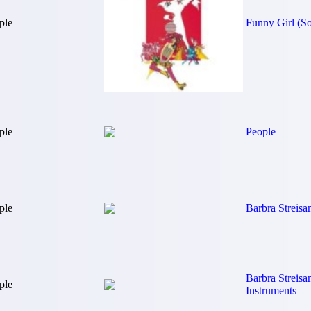
ple
Funny Girl (S
ple
People
ple
Barbra Streisan
Barbra Streisa
ple
Instruments