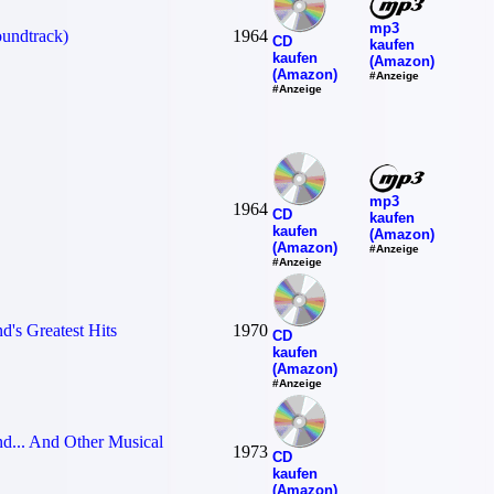
mp3
oundtrack)
1964
CD
kaufen
kaufen
(Amazon)
(Amazon)
#Anzeige
#Anzeige
mp3
1964
CD
kaufen
kaufen
(Amazon)
(Amazon)
#Anzeige
#Anzeige
d's Greatest Hits
1970
CD
kaufen
(Amazon)
#Anzeige
nd... And Other Musical
1973
CD
kaufen
(Amazon)