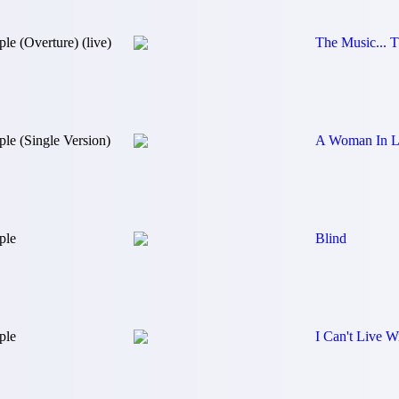
le (Overture) (live)
The Music... T
ple (Single Version)
A Woman In Lo
ple
Blind
ple
I Can't Live W