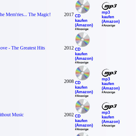
mp3
he Mem'ries... The Magic!
2017
CD
kaufen
kaufen
(Amazon)
(Amazon)
#Anzeige
#Anzeige
ve - The Greatest Hits
2012
CD
kaufen
(Amazon)
#Anzeige
mp3
2008
CD
kaufen
kaufen
(Amazon)
(Amazon)
#Anzeige
#Anzeige
mp3
ithout Music
2002
CD
kaufen
kaufen
(Amazon)
(Amazon)
#Anzeige
#Anzeige