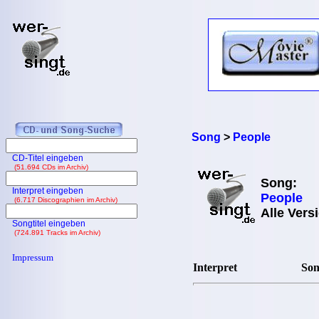
Song
>
People
CD-Titel eingeben
(51.694 CDs im Archiv)
Song:
Interpret eingeben
People
(6.717 Discographien im Archiv)
Alle Vers
Songtitel eingeben
(724.891 Tracks im Archiv)
Impressum
Interpret
Son