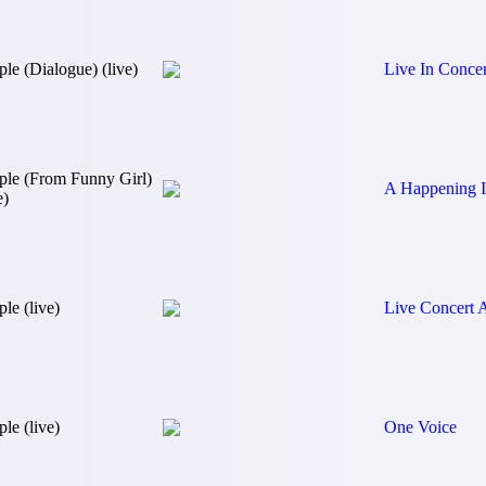
ple (Dialogue) (live)
Live In Conce
ple (From Funny Girl)
A Happening I
e)
le (live)
Live Concert 
le (live)
One Voice