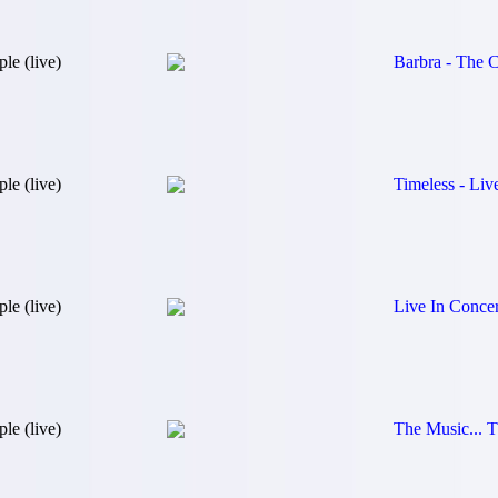
le (live)
Barbra - The 
le (live)
Timeless - Liv
le (live)
Live In Conce
le (live)
The Music... T