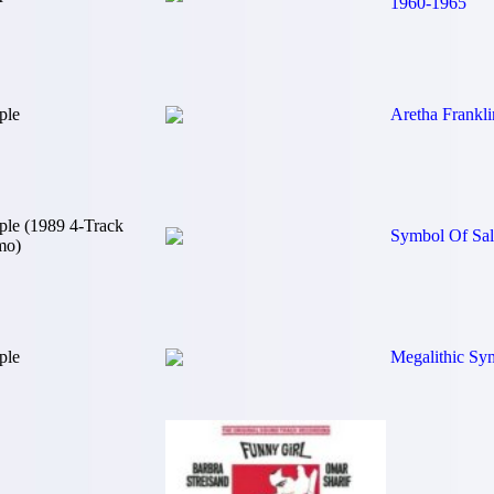
1960-1965
ple
Aretha Frankli
ple (1989 4-Track
Symbol Of Sal
mo)
ple
Megalithic S