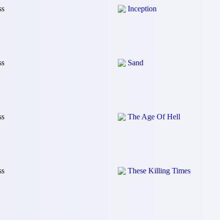
ss
Inception
ss
Sand
ss
The Age Of Hell
ss
These Killing Times