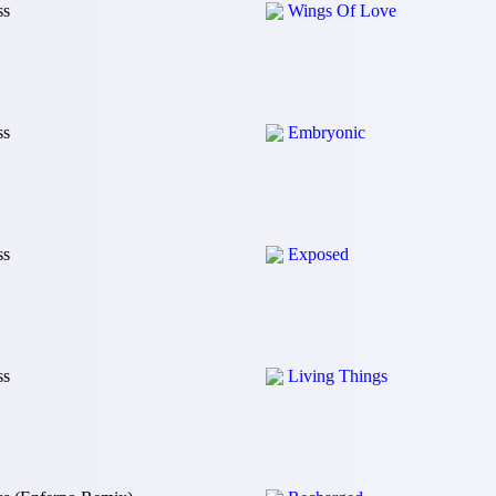
ss
Wings Of Love
ss
Embryonic
ss
Exposed
ss
Living Things