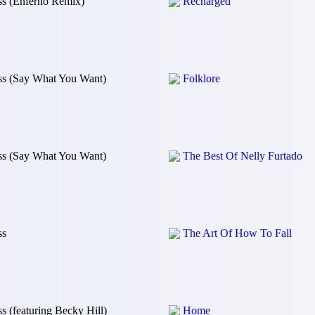
ss (Enferno Remix)
Recharged
ss (Say What You Want)
Folklore
ss (Say What You Want)
The Best Of Nelly Furtado
ss
The Art Of How To Fall
s (featuring Becky Hill)
Home