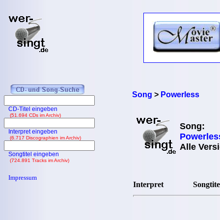
Song
>
Powerless
CD-Titel eingeben
(51.694 CDs im Archiv)
Song:
Interpret eingeben
Powerles
(6.717 Discographien im Archiv)
Alle Vers
Songtitel eingeben
(724.891 Tracks im Archiv)
Impressum
Interpret
Songtite