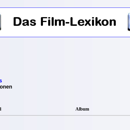
s
ionen
l
Album