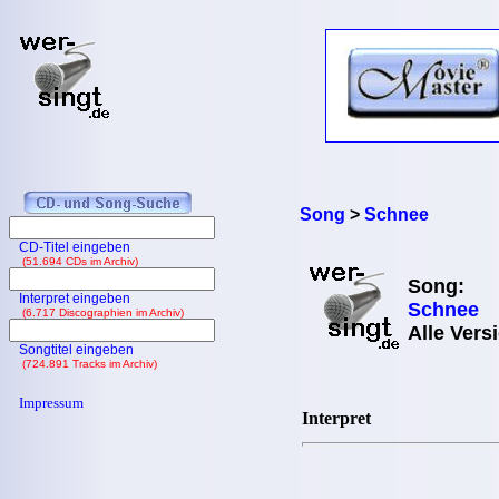
Song
>
Schnee
CD-Titel eingeben
(51.694 CDs im Archiv)
Song:
Interpret eingeben
Schnee
(6.717 Discographien im Archiv)
Alle Vers
Songtitel eingeben
(724.891 Tracks im Archiv)
Impressum
Interpret