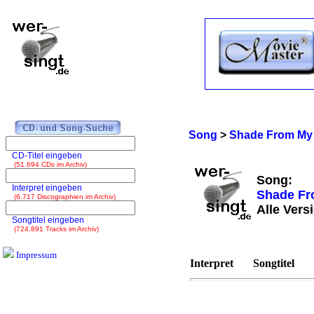
Song
>
Shade From My 
CD-Titel eingeben
(51.694 CDs im Archiv)
Song:
Interpret eingeben
Shade Fr
(6.717 Discographien im Archiv)
Alle Vers
Songtitel eingeben
(724.891 Tracks im Archiv)
Impressum
Interpret
Songtitel