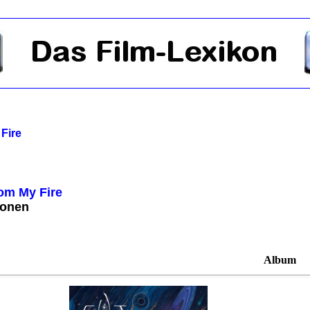
Fire
om My Fire
ionen
Album