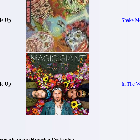
Me Up
Shake M
Me Up
In The W
ne ich an qualifizierten Verkäufen.