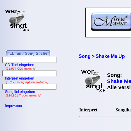
Song
>
Shake Me Up
CD-Titel eingeben
(51.694 CDs im Archiv)
Song:
Interpret eingeben
Shake Me
(6.717 Discographien im Archiv)
Alle Vers
Songtitel eingeben
(724.891 Tracks im Archiv)
Impressum
Interpret
Songtite