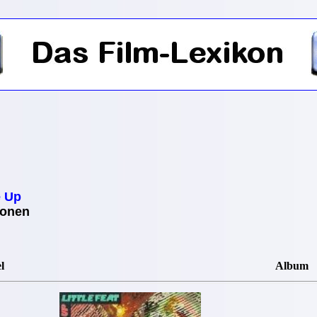
 Up
ionen
l
Album