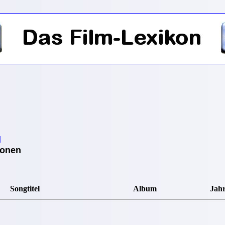
d
ionen
Songtitel
Album
Jah