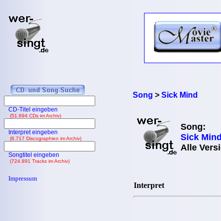
Song
>
Sick Mind
CD-Titel eingeben
(51.694 CDs im Archiv)
Song:
Interpret eingeben
Sick Min
(6.717 Discographien im Archiv)
Alle Vers
Songtitel eingeben
(724.891 Tracks im Archiv)
Impressum
Interpret