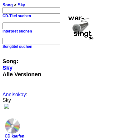
Song
>
Sky
CD-Titel suchen
Interpret suchen
Songtitel suchen
Song:
Sky
Alle Versionen
Annisokay
:
Sky
CD kaufen