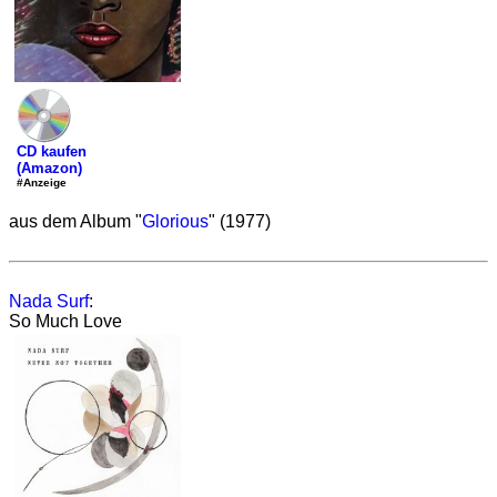
CD kaufen
(Amazon)
#Anzeige
aus dem Album "
Glorious
" (1977)
Nada Surf
:
So Much Love