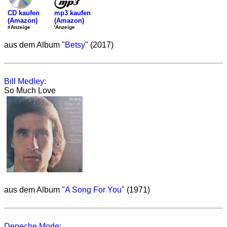
mp3 kaufen
CD kaufen
(Amazon)
(Amazon)
'Anzeige
#Anzeige
aus dem Album "
Betsy
" (2017)
Bill Medley
:
So Much Love
aus dem Album "
A Song For You
" (1971)
Depeche Mode
: