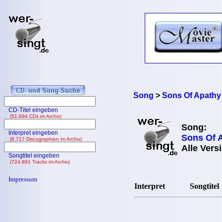
Song
>
Sons Of Apathy
CD-Titel eingeben
(51.694 CDs im Archiv)
Song:
Interpret eingeben
Sons Of 
(6.717 Discographien im Archiv)
Alle Vers
Songtitel eingeben
(724.891 Tracks im Archiv)
Impressum
Interpret
Songtitel