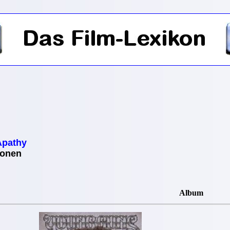
Apathy
ionen
Album