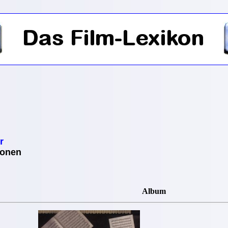
r
ionen
Album