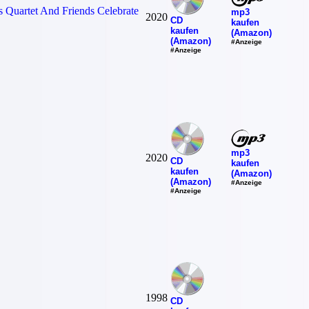
 Quartet And Friends Celebrate
mp3
2020
CD
kaufen
kaufen
(Amazon)
(Amazon)
#Anzeige
#Anzeige
mp3
2020
CD
kaufen
kaufen
(Amazon)
(Amazon)
#Anzeige
#Anzeige
1998
CD