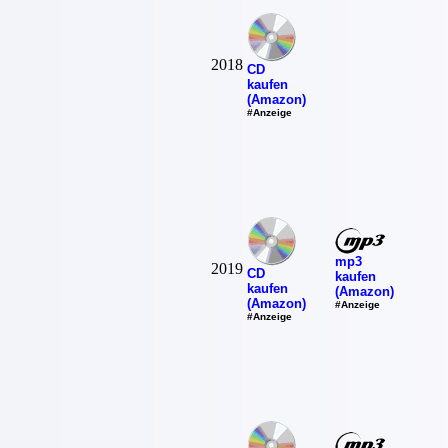
2018
CD
kaufen
(Amazon)
#Anzeige
mp3
2019
CD
kaufen
kaufen
(Amazon)
(Amazon)
#Anzeige
#Anzeige