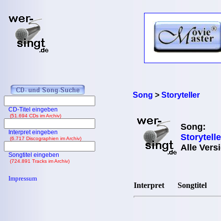
Song
>
Storyteller
CD-Titel eingeben
(51.694 CDs im Archiv)
Song:
Interpret eingeben
Storytelle
(6.717 Discographien im Archiv)
Alle Vers
Songtitel eingeben
(724.891 Tracks im Archiv)
Impressum
Interpret
Songtitel