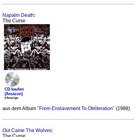
Napalm Death
:
The Curse
CD kaufen
(Amazon)
#Anzeige
aus dem Album "
From Enslavement To Obliteration
" (1988)
Out Came The Wolves
:
The Curse