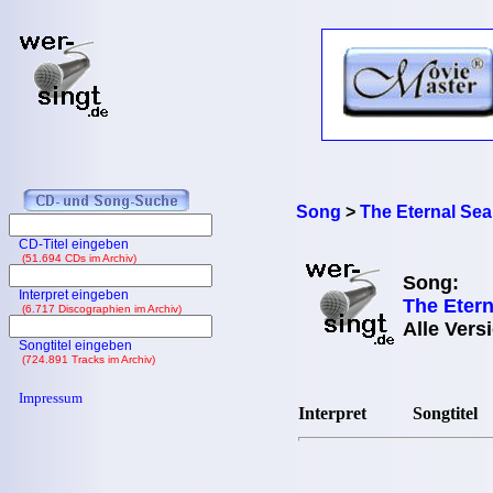
Song
>
The Eternal Sea
CD-Titel eingeben
(51.694 CDs im Archiv)
Song:
Interpret eingeben
The Etern
(6.717 Discographien im Archiv)
Alle Vers
Songtitel eingeben
(724.891 Tracks im Archiv)
Impressum
Interpret
Songtitel