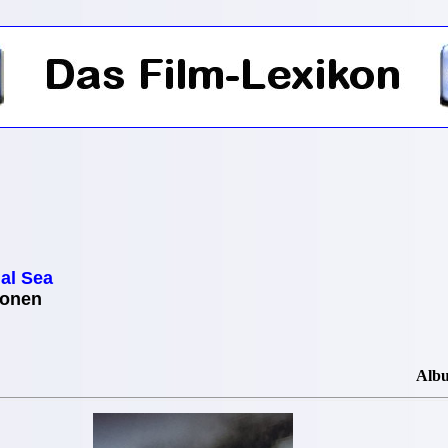
al Sea
ionen
Alb