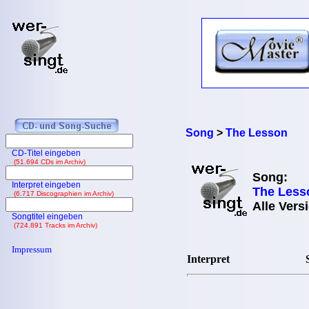
Song
>
The Lesson
CD-Titel eingeben
(51.694 CDs im Archiv)
Song:
Interpret eingeben
The Less
(6.717 Discographien im Archiv)
Alle Vers
Songtitel eingeben
(724.891 Tracks im Archiv)
Impressum
Interpret