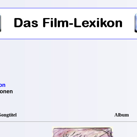
on
ionen
Songtitel
Album