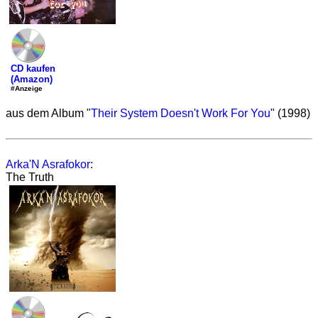
CD kaufen
(Amazon)
#Anzeige
aus dem Album "
Their System Doesn't Work For You
" (1998)
Arka'N Asrafokor
:
The Truth