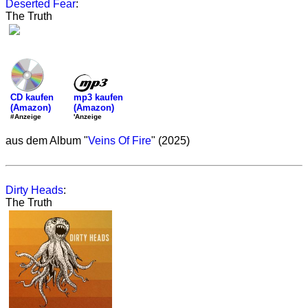
Deserted Fear
:
The Truth
mp3 kaufen
CD kaufen
(Amazon)
(Amazon)
'Anzeige
#Anzeige
aus dem Album "
Veins Of Fire
" (2025)
Dirty Heads
:
The Truth