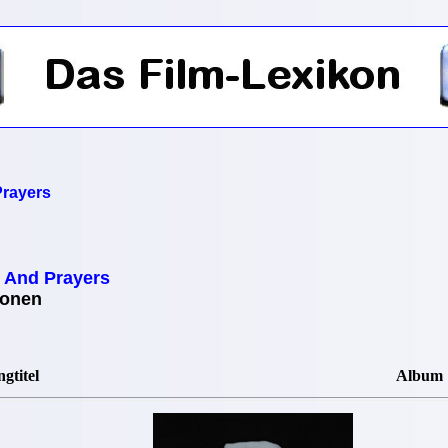
rayers
 And Prayers
ionen
gtitel
Album