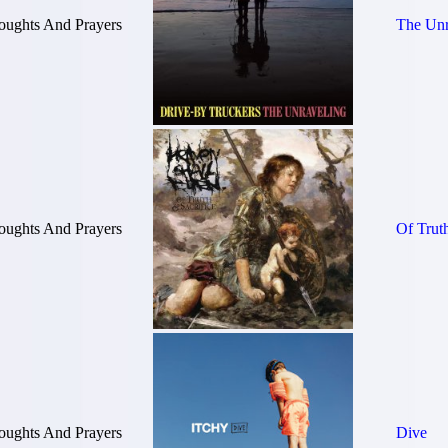
oughts And Prayers
The Unr
oughts And Prayers
Of Trut
oughts And Prayers
Dive