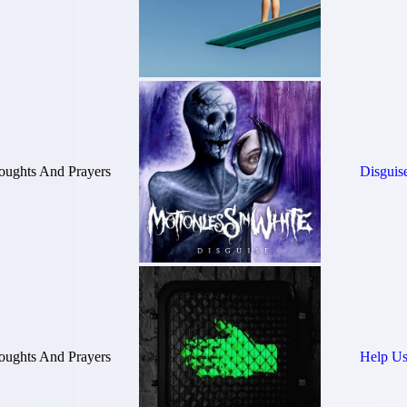
oughts And Prayers
Disguis
oughts And Prayers
Help Us