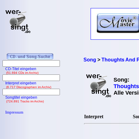
Song
>
Thoughts And P
CD-Titel eingeben
(51.694 CDs im Archiv)
Song:
Interpret eingeben
Thoughts
(6.717 Discographien im Archiv)
Alle Vers
Songtitel eingeben
(724.891 Tracks im Archiv)
Impressum
Interpret
Son