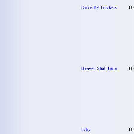
Drive-By Truckers
Th
Heaven Shall Burn
Th
Itchy
Th