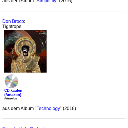
aus dem Album "
Simplicity
" (2016)
Don Broco
:
Tightrope
CD kaufen
(Amazon)
#Anzeige
aus dem Album "
Technology
" (2018)