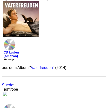
CD kaufen
(Amazon)
#Anzeige
aus dem Album "
Vaterfreuden
" (2014)
Suede
:
Tightrope