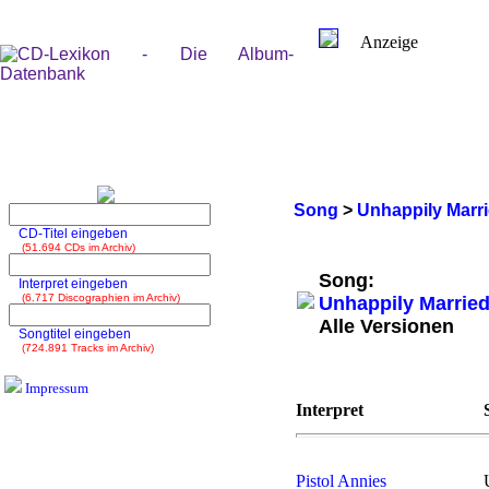
Anzeige
Song
>
Unhappily Marr
CD-Titel eingeben
(51.694 CDs im Archiv)
Song:
Interpret eingeben
(6.717 Discographien im Archiv)
Unhappily Marrie
Alle Versionen
Songtitel eingeben
(724.891 Tracks im Archiv)
Impressum
Interpret
Pistol Annies