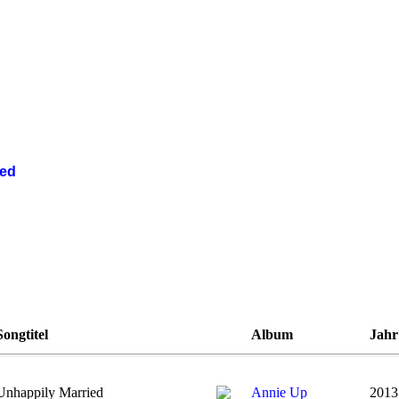
ied
d
Songtitel
Album
Jahr
Unhappily Married
Annie Up
2013