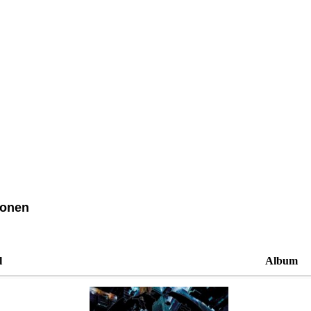
ionen
l
Album