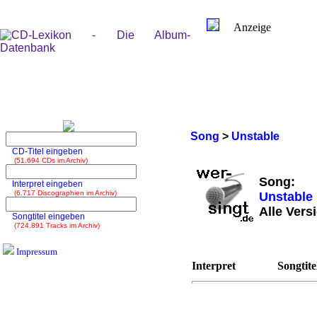
Anzeige
Song
>
Unstable
CD-Titel eingeben
(51.694 CDs im Archiv)
Song:
Interpret eingeben
(6.717 Discographien im Archiv)
Unstable
Alle Vers
Songtitel eingeben
(724.891 Tracks im Archiv)
Impressum
Interpret
Songtite