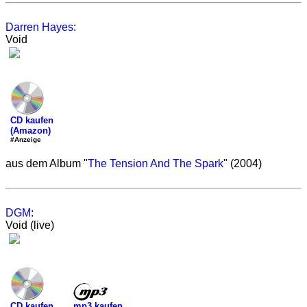
Darren Hayes
:
Void
CD kaufen
(Amazon)
#Anzeige
aus dem Album "
The Tension And The Spark
" (2004)
DGM
:
Void (live)
mp3 kaufen
CD kaufen