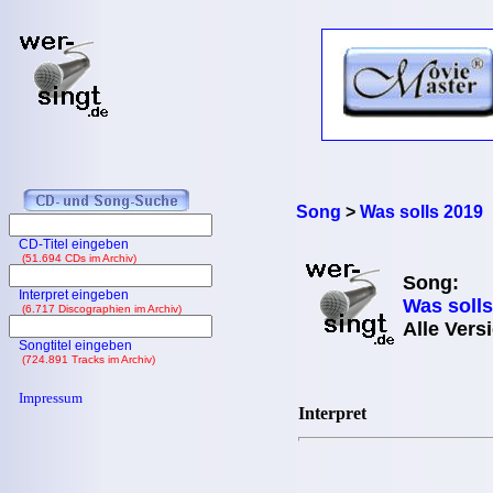
Song
>
Was solls 2019
CD-Titel eingeben
(51.694 CDs im Archiv)
Song:
Interpret eingeben
Was solls
(6.717 Discographien im Archiv)
Alle Vers
Songtitel eingeben
(724.891 Tracks im Archiv)
Impressum
Interpret