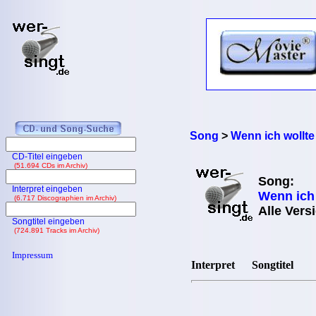
Song
>
Wenn ich wollte
CD-Titel eingeben
(51.694 CDs im Archiv)
Song:
Interpret eingeben
Wenn ich 
(6.717 Discographien im Archiv)
Alle Vers
Songtitel eingeben
(724.891 Tracks im Archiv)
Impressum
Interpret
Songtitel