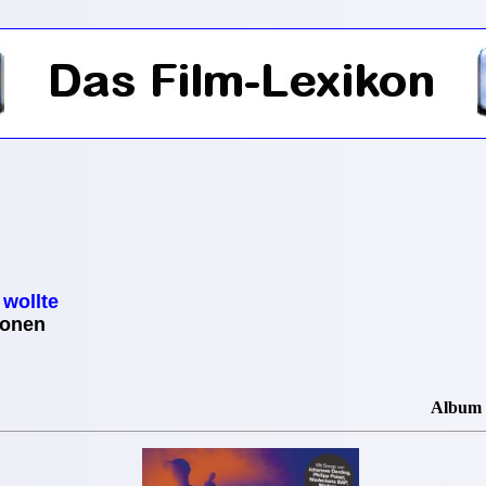
wollte
ionen
Album