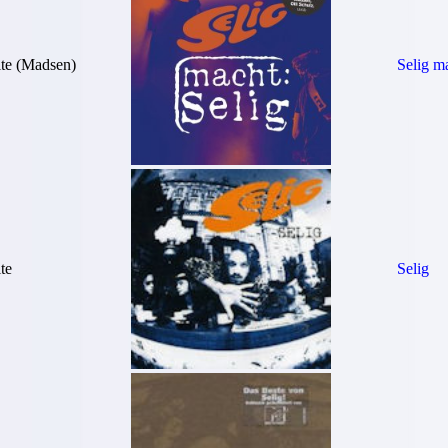
te (Madsen)
Selig ma
te
Selig