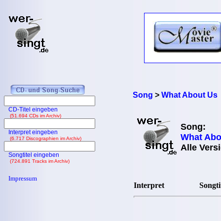
Song
>
What About Us
CD-Titel eingeben
(51.694 CDs im Archiv)
Song:
Interpret eingeben
What Abo
(6.717 Discographien im Archiv)
Alle Vers
Songtitel eingeben
(724.891 Tracks im Archiv)
Impressum
Interpret
Songti