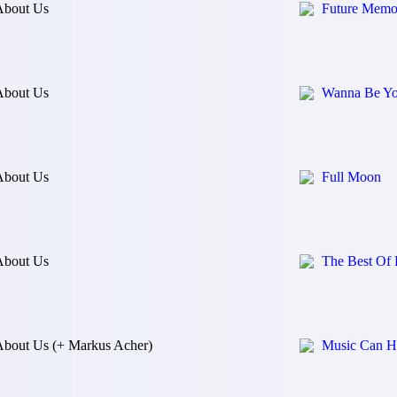
About Us
Future Memo
About Us
Wanna Be Yo
About Us
Full Moon
About Us
The Best Of
bout Us (+ Markus Acher)
Music Can H