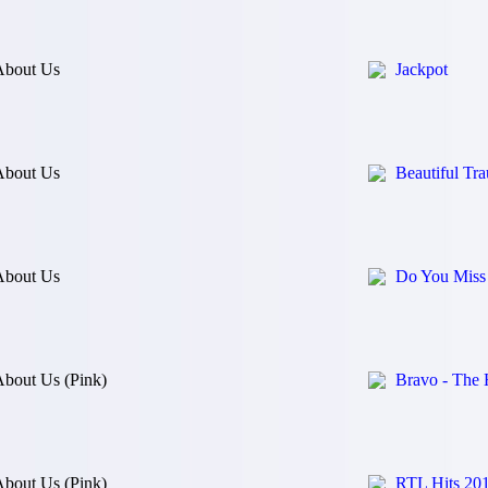
About Us
Jackpot
About Us
Beautiful Tr
About Us
Do You Miss
bout Us (Pink)
Bravo - The 
bout Us (Pink)
RTL Hits 20