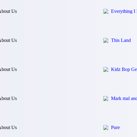
About Us
Everything I 
About Us
This Land
About Us
Kidz Bop G
About Us
Mark mal and
About Us
Pure