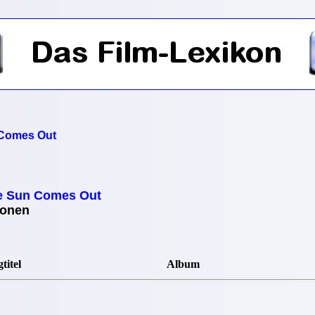
Comes Out
 Sun Comes Out
ionen
titel
Album