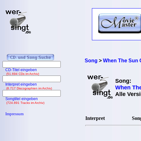
Song
>
When The Sun 
CD-Titel eingeben
(51.694 CDs im Archiv)
Song:
Interpret eingeben
When The
(6.717 Discographien im Archiv)
Alle Vers
Songtitel eingeben
(724.891 Tracks im Archiv)
Impressum
Interpret
Song